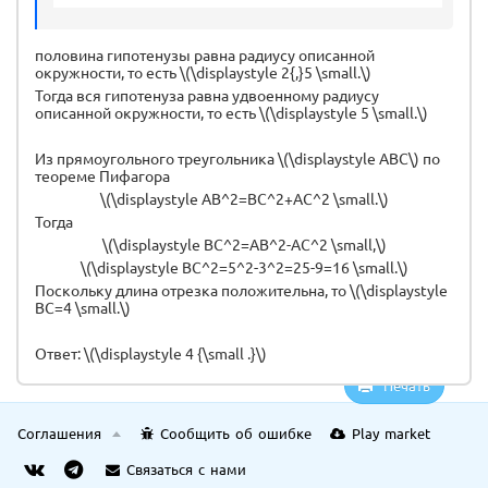
половина гипотенузы равна радиусу описанной
окружности, то есть \(\displaystyle 2{,}5 \small.\)
Тогда вся гипотенуза равна удвоенному радиусу
описанной окружности, то есть \(\displaystyle 5 \small.\)
Из прямоугольного треугольника \(\displaystyle ABC\) по
теореме Пифагора
\(\displaystyle AB^2=BC^2+AC^2 \small.\)
Тогда
\(\displaystyle BC^2=AB^2-AC^2 \small,\)
\(\displaystyle BC^2=5^2-3^2=25-9=16 \small.\)
Поскольку длина отрезка положительна, то \(\displaystyle
BC=4 \small.\)
Ответ: \(\displaystyle 4 {\small .}\)
Печать
Соглашения
Сообщить об ошибке
Play market
Связаться с нами