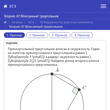
ЕГЭ
Men
Skip
Теория: 07 Вписанный треугольник
to
Классы
ОГЭ
16 Окружность, круг и их элементы
main
Теория: 07 Вписанный треугольник
content
1 Пример
2 Пример
3 Пример
4 Пример
ЗАДАНИЕ
Прямоугольный треугольник вписан в окружность. Один
из катетов прямоугольного треугольника равен \
(\displaystyle 3 \small,\) a радиус окружность равен \
(\displaystyle 2{,}5 \small.\) Найдите длину второго катета
прямоугольного треугольника.