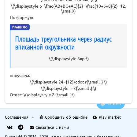
\(\displaystyle p=\frac{AB+BC+AC}{2}=\frac{10+6+8}{2}=12.
\small\)
По формуле
ПРАВИЛО
Площадь треугольника через радиус
вписанной окружности
\(\displaystyle S=pr\)
получаем:
\(\displaystyle 24={12}\cdot r{\small ,} \)
\(\displaystyle r=2{\small .} \)
Ответ: \(\displaystyle 2 {\small .}\)
Печать
Соглашения
Сообщить об ошибке
Play market
Связаться с нами
Copyright © 2014 - 2026
ООО «01Математика Образование»