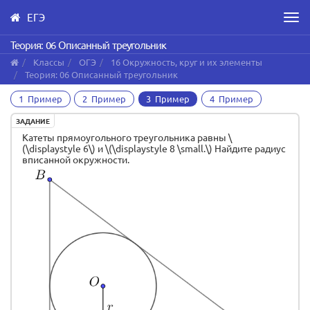
ЕГЭ
Men
Skip
Теория: 06 Описанный треугольник
to
Классы
ОГЭ
16 Окружность, круг и их элементы
main
Теория: 06 Описанный треугольник
content
1 Пример
2 Пример
3 Пример
4 Пример
ЗАДАНИЕ
Катеты прямоугольного треугольника равны \
(\displaystyle 6\) и \(\displaystyle 8 \small.\) Найдите радиус
вписанной окружности.