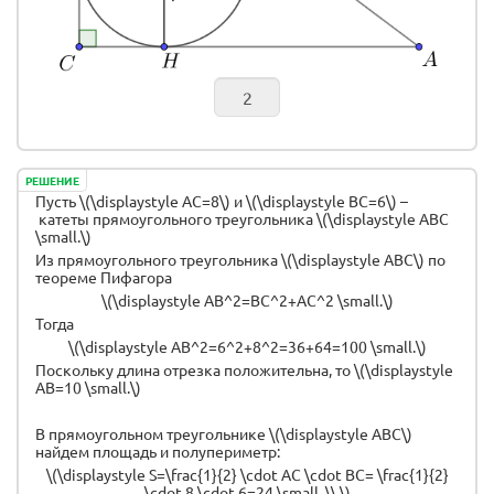
РЕШЕНИЕ
Пусть \(\displaystyle AC=8\) и \(\displaystyle BC=6\) –
катеты прямоугольного треугольника \(\displaystyle ABC
\small.\)
Из прямоугольного треугольника \(\displaystyle ABC\) по
теореме Пифагора
\(\displaystyle AB^2=BC^2+AC^2 \small.\)
Тогда
\(\displaystyle AB^2=6^2+8^2=36+64=100 \small.\)
Поскольку длина отрезка положительна, то \(\displaystyle
AB=10 \small.\)
В прямоугольном треугольнике \(\displaystyle ABC\)
найдем площадь и полупериметр:
\(\displaystyle S=\frac{1}{2} \cdot AC \cdot BC= \frac{1}{2}
\cdot 8 \cdot 6=24 \small, \\ \)