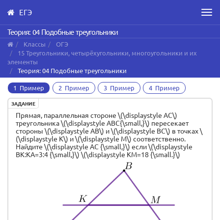
ЕГЭ
Men
Skip
Теория: 04 Подобные треугольники
to
Классы
ОГЭ
main
15 Треугольники, четырёхугольники, многоугольники и их
content
элементы
Теория: 04 Подобные треугольники
1 Пример
2 Пример
3 Пример
4 Пример
ЗАДАНИЕ
Прямая, параллельная стороне \(\displaystyle AC\)
треугольника \(\displaystyle ABC{\small,}\) пересекает
стороны \(\displaystyle AB\) и \(\displaystyle BC\) в точках \
(\displaystyle K\) и \(\displaystyle M\) соответственно.
Найдите \(\displaystyle AC {\small,}\) если \(\displaystyle
BK:KA=3:4 {\small,}\) \(\displaystyle KM=18 {\small.}\)