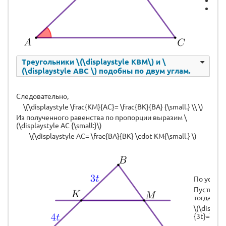
\(\
\(\
Треугольники \(\displaystyle KBM\) и \
(\displaystyle ABC \) подобны по двум углам.
Следовательно,
\(\displaystyle \frac{KM}{AC}= \frac{BK}{BA} {\small.} \\ \)
Из полученного равенства по пропорции выразим \
(\displaystyle AC {\small:}\)
\(\displaystyle AC= \frac{BA}{BK} \cdot KM{\small.} \)
По условию
Пусть \(\d
тогда
\(\display
{3t}=\frac{