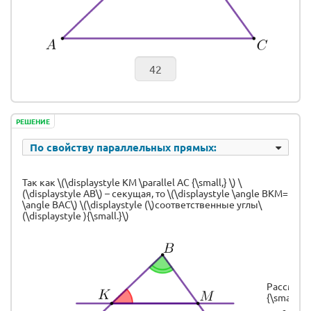
РЕШЕНИЕ
По свойству параллельных прямых:
Так как \(\displaystyle KM \parallel AC {\small,} \) \
(\displaystyle AB\) – секущая, то \(\displaystyle \angle BKM=
\angle BAC\) \(\displaystyle (\)соответственные углы\
(\displaystyle ){\small.}\)
Рассмотри
{\small:} \\