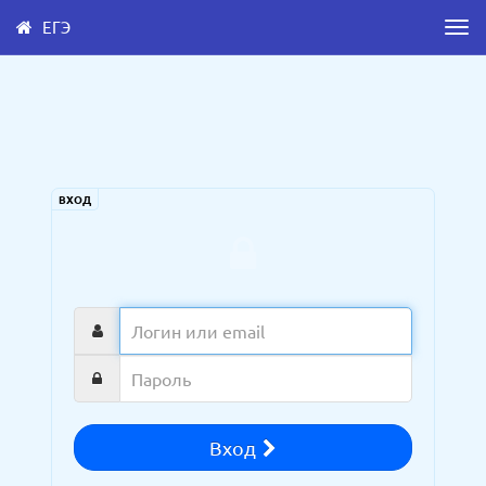
ЕГЭ
Men
Skip
to
main
content
ВХОД
Логин
или
email
Пароль
Вход