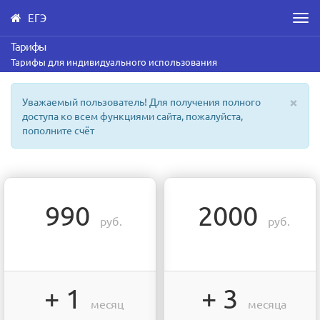
ЕГЭ
Men
Skip
Тарифы
to
Тарифы для индивидуального использования
main
content
×
Уважаемый пользователь! Для получения полного
доступа ко всем функциями сайта, пожалуйста,
пополните счёт
990
2000
руб.
руб.
+ 1
+ 3
месяц
месяца