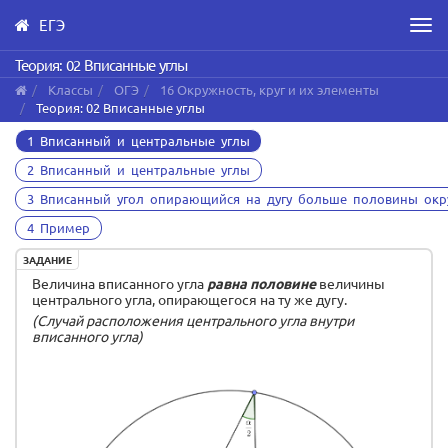
ЕГЭ
Men
Skip
Теория: 02 Вписанные углы
to
Классы
ОГЭ
16 Окружность, круг и их элементы
main
Теория: 02 Вписанные углы
content
1 Вписанный и центральные углы
2 Вписанный и центральные углы
3 Вписанный угол опирающийся на дугу больше половины окр
4 Пример
ЗАДАНИЕ
Величина вписанного угла
равна половине
величины
центрального угла, опирающегося на ту же дугу.
(Случай расположения центрального угла внутри
вписанного угла)