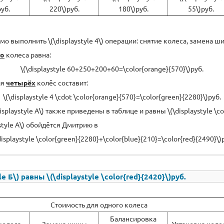
руб.
220\)руб.
180\)руб.
55\)руб.
 выполнить \(\displaystyle 4\) операции: снятие колеса, замена ш
го
колеса равна:
\(\displaystyle 60+250+200+60=\color{orange}{570}\)руб.
ля
четырёх
колёс составит:
\(\displaystyle 4 \cdot \color{orange}{570}=\color{green}{2280}\)руб.
playstyle А\) также приведены в таблице и равны \(\displaystyle \col
style А\) обойдётся Дмитрию в
displaystyle \color{green}{2280}+\color{blue}{210}=\color{red}{2490}\)
 Б\) равны \(\displaystyle \color{red}{2420}\)руб.
Стоимость для одного колеса
Балансировка
колеса
Замена шины
Установка коле