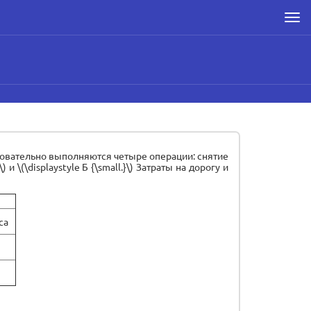
Men
довательно выполняются четыре операции: снятие
\(\displaystyle Б {\small.}\) Затраты на дорогу и
са