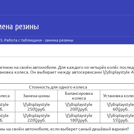
амена резины
 5. Работа с таблицами - замена резины
етнюю на своём автомобиле. Для каждого из четырёх колёс после
овка колеса. Он выбирает между автосервисами \(\displaystyle А\) и 
Стоимость для одного колеса
Балансировка
олеса
Замена шины
Установка коле
колеса
style
\(\displaystyle
\(\displaystyle
\(\displaystyle
б.
250\)руб.
200\)руб.
60\)руб.
style
\(\displaystyle
\(\displaystyle
\(\displaystyle
б.
220\)руб.
180\)руб.
55\)руб.
ины на своём автомобиле, если выберет самый дешёвый вариант?