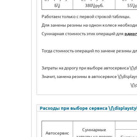
Б\)
380\)руб.
55\)
Работаем только с первой строкой таблицы.
Для замены резины на одном колесе необходимо
Суммарная стоимость этих операций для
одно
Тогда стоимость операций по замене резины д
Затраты на дорогу при выборе автосервиса \(\dis
Значит, замена резины в автосервисе \(\display
\(\
Расходы при выборе сервиса \(\displaystyle
Суммарные
Автосервис
затраты на дорогу
Снятие 