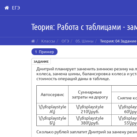
ЕГЭ
Skip
Теория: Работа с таблицами - з
to
main
content
Классы
ОГЭ
05. Шины
Теория: 04 Задание
1 Пример
ЗАДАНИЕ
Дмитрий планирует заменить зимнюю резину на л
колеса, замена шины, балансировка колеса и устан
стоимость операций даны в таблице.
Суммарные
Автосервис
затраты на дорогу
Снятие к
\(\displaystyle
\(\displaystyle
\(\display
А\)
210\)руб.
60\)ру
\(\displaystyle
\(\displaystyle
\(\display
Б\)
380\)руб.
55\)ру
Сколько рублей заплатит Дмитрий за замену рез