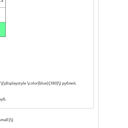
\displaystyle \color{blue}{380}\) рублей.
руб.
mall:}\)