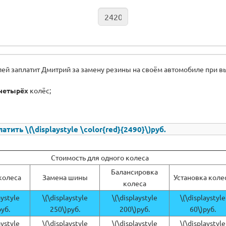
лей заплатит Дмитрий за замену резины на своём автомобиле при в
четырёх
колёс;
атить \(\displaystyle \color{red}{2490}\)руб.
Стоимость для одного колеса
Балансировка
колеса
Замена шины
Установка коле
колеса
aystyle
\(\displaystyle
\(\displaystyle
\(\displaystyle
руб.
250\)руб.
200\)руб.
60\)руб.
aystyle
\(\displaystyle
\(\displaystyle
\(\displaystyle