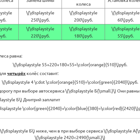
колеса
aystyle
\(\displaystyle
\(\displaystyle
\(\displaystyle
руб.
250\)руб.
200\)руб.
60\)руб.
aystyle
\(\displaystyle
\(\displaystyle
\(\displaystyle
руб.
220\)руб.
180\)руб.
55\)руб.
еса равна:
\(\displaystyle 55+220+180+55=\color{orange}{510}\)руб.
 для
четырёх
колёс составит:
\(\displaystyle 4 \cdot \color{orange}{510}=\color{green}{2040}\)руб.
гу при выборе автосервиса \(\displaystyle Б{\small.}\) Они равны \(
laystyle Б\) Дмитрий заплатит
displaystyle \color{green}{2040}+\color{blue}{380}=\color{red}{2420}\)
displaystyle Б\) ниже, чем в при выборе сервиса \(\displaystyle А{\s
\(\displaystyle 2420<2490{\small.}\)