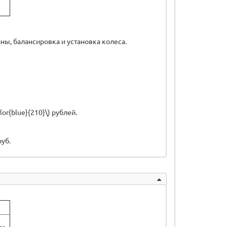
ины, балансировка и установка колеса.
or{blue}{210}\) рублей.
руб.
са