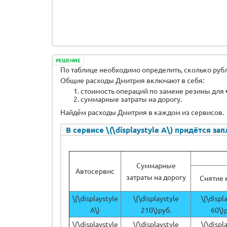
РЕШЕНИЕ
По таблице необходимо определить, сколько руб
Общие расходы Дмитрия включают в себя:
стоимость операций по замене резины для
суммарные затраты на дорогу.
Найдём расходы Дмитрия в каждом из сервисов.
В сервисе \(\displaystyle А\) придётся запл
Суммарные
Автосервис
затраты на дорогу
Снятие 
\(\displaystyle
\(\displaystyle
\(\displ
А\)
210\)руб.
60\)
\(\displaystyle
\(\displaystyle
\(\displ