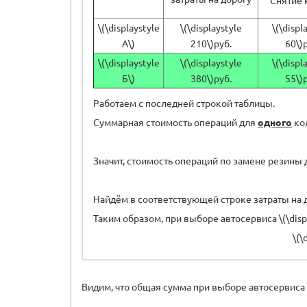
\(\displaystyle
\(\displaystyle
\(\displ
А\)
210\)руб.
60\)
\(\displaystyle
\(\displaystyle
\(\displ
Б\)
380\)руб.
55\)
Работаем с последней строкой таблицы.
Суммарная стоимость операций для
одного
кол
Значит, стоимость операций по замене резины
Найдём в соответствующей строке затраты на доро
Таким образом, при выборе автосервиса \(\disp
\(\
Видим, что общая сумма при выборе автосервиса \(\