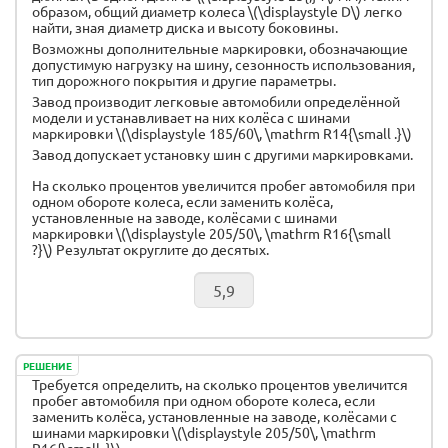
образом, общий диаметр колеса \(\displaystyle D\) легко
найти, зная диаметр диска и высоту боковины.
Возможны дополнительные маркировки, обозначающие
допустимую нагрузку на шину, сезонность использования,
тип дорожного покрытия и другие параметры.
Завод производит легковые автомобили определённой
модели и устанавливает на них колёса с шинами
маркировки \(\displaystyle 185/60\, \mathrm R14{\small .}\)
Завод допускает установку шин с другими маркировками.
На сколько процентов увеличится пробег автомобиля при
одном обороте колеса, если заменить колёса,
установленные на заводе, колёсами с шинами
маркировки \(\displaystyle 205/50\, \mathrm R16{\small
?}\) Результат округлите до десятых.
РЕШЕНИЕ
Требуется определить, на сколько процентов увеличится
пробег автомобиля при одном обороте колеса, если
заменить колёса, установленные на заводе, колёсами с
шинами маркировки \(\displaystyle 205/50\, \mathrm
R16{\small .}\)