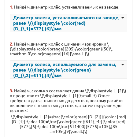
1.
Найдём диаметр колёс, устанавливаемых на заводе.
Диаметр колеса, устанавливаемого на заводе,
равен \(\displaystyle \color{red}
{D_{\,1}=577{,}6}\)мм
2.
Найдём диаметр колёс с шинами маркировки \
(\displaystyle \color{orange}{205}/\color{green}{50}\,
\mathrm R\color{magenta}{16}{\small .}\)
Диаметр колеса, используемого для замены,
равен \(\displaystyle \color{green}
{D_{\,2}=611{,}4}\)мм
3.
Найдём, сколько составляет длина \(\displaystyle L_{2}\)
в процентах от \(\displaystyle L_{1}{\small.}\) Ответ
требуется дать с точностью до десятых, поэтому расчёты
выполняем с точностью до сотых, а затем округляем до
десятых:
\(\displaystyle L_{2}=\frac{\color{green}{D_{2}}}{\color {red}
{D_{1}}}\cdot 100=\frac{\color{green}{611{,}4}}{\color {red}
{577{,}6}}\cdot 100=\frac{611400}{5776}≈105{,}85
...≈105{,}9{\small.}\)