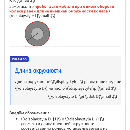
Заметим, что
пробег автомобиля при одном обороте
колеса равен длине внешней окружности колеса
\
(\displaystyle L{\small .}\)
ПРАВИЛО
Длина окружности
Длина окружности \(\displaystyle L\) равна произведению е
\(\displaystyle D\) на число \(\displaystyle \pi{\small :}\)
\(\displaystyle L=\pi \cdot D{\small .}\)
Введём обозначения:
\(\displaystyle D_{1}\) и \(\displaystyle L_{1}\) –
диаметр и длина внешней окружности
соответственно колеса, устанавливаемого на