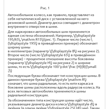
Рис. 1
Автомобильное колесо, как правило, представляет из
себя металлический диск с установленной на него
резиновой шиной. Диаметр диска совпадает с диаметром
внутреннего отверстия в шине.
Для маркировки автомобильных шин применяется
единая система обозначений. Например, \(\displaystyle
195/65\, \mathrm R15\)(рис. 1). Первое число (число \
(\displaystyle 195\) в приведённом примере) обозначает
ширину шины
в миллиметрах (параметр \(\displaystyle B\) на рисунке 2).
Второе число (число \(\displaystyle 65\) в приведённом
примере) – процентное отношение высоты боковины
(параметр \(\displaystyle H\) на рисунке 2) к ширине
шины, то есть \(\displaystyle 100 \cdot \frac {H}{B}{\small
.}\)
Последующая буква обозначает тип конструкции шины. В
данном примере буква \(\displaystyle \mathrm R\)
означает, что шина радиальная, то есть нити каркаса в
боковине шины расположены вдоль радиусов колеса. На
всех легковых автомобилях применяются шины
радиальной конструкции.
За обозначением типа конструкции шины идёт число,
указывающее диаметр диска колеса \(\displaystyle d\) в
дюймах (в одном дюйме \(\displaystyle 25{,}4\) мм). Таким