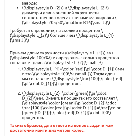
заводе;
\(\displaystyle D_{2}\) и \(\displaystyle L_{2}\) –
диаметр и длина внешней окружности
соответственно колеса с шинами маркировки \
(\displaystyle 205/50\, \mathrm R16{\small .}\)
Требуется определить, на сколько процентов \
(\displaystyle L_{2}\) больше, чем \(\displaystyle L_{1}
{\small .}\)
Примем длину окружности \(\displaystyle L_{1}\) за \
(\displaystyle 100\%\) и определим, сколько процентов
составляет длина \(\displaystyle L_{2}{\small :}\)
\(\displaystyle L_{1}=\color {red}{\pi \cdot D_{1}}\)мм
и это \(\displaystyle 100\%{\small .}\) Тогда один
мм составляет \(\displaystyle \frac{100}{\color {red}
{\pi \cdot D_{1}}}\) процентов.
\(\displaystyle L_{2}=\color {green}{\pi \cdot
D_{2}}\)мм. Значит, в процентах это составляет \
(\displaystyle \color {green}{\pi \cdot D_{2}}\cdot
\frac{100}{\color {red}{\pi \cdot D_{1}}}=\frac{\color
{green}{D_{2}}}{\color {red}{D_{1}}}\cdot 100\)
процентов.
Таким образом, для ответа на вопрос задачи нам
достаточно найти диаметры колёс.