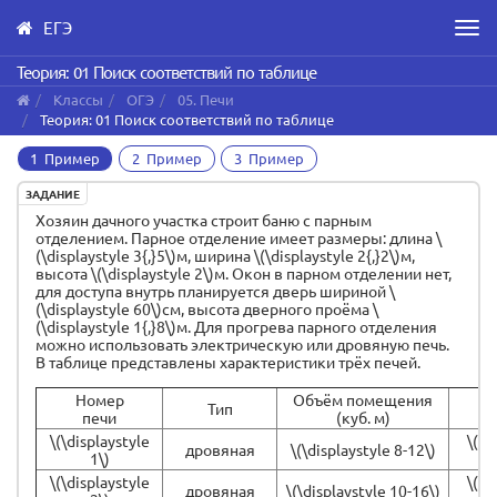
ЕГЭ
Men
Skip
Теория: 01 Поиск соответствий по таблице
to
Классы
ОГЭ
05. Печи
main
Теория: 01 Поиск соответствий по таблице
content
1 Пример
2 Пример
3 Пример
ЗАДАНИЕ
Хозяин дачного участка строит баню с парным
отделением. Парное отделение имеет размеры: длина \
(\displaystyle 3{,}5\)м, ширина \(\displaystyle 2{,}2\)м,
высота \(\displaystyle 2\)м. Окон в парном отделении нет,
для доступа внутрь планируется дверь шириной \
(\displaystyle 60\)см, высота дверного проёма \
(\displaystyle 1{,}8\)м. Для прогрева парного отделения
можно использовать электрическую или дровяную печь.
В таблице представлены характеристики трёх печей.
Номер
Объём помещения
Тип
Ма
печи
(куб. м)
\(\displaystyle
\(\d
дровяная
\(\displaystyle 8-12\)
1\)
\(\displaystyle
\(\d
дровяная
\(\displaystyle 10-16\)