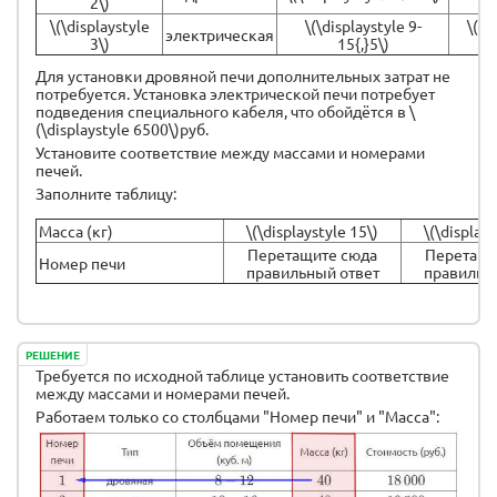
2\)
\(\displaystyle
\(\displaystyle 9-
\(\d
электрическая
3\)
15{,}5\)
Для установки дровяной печи дополнительных затрат не
потребуется. Установка электрической печи потребует
подведения специального кабеля, что обойдётся в \
(\displaystyle 6500\)руб.
Установите соответствие между массами и номерами
печей.
Заполните таблицу:
Масса (кг)
\(\displaystyle 15\)
\(\displays
Перетащите сюда
Перетащи
Номер печи
правильный ответ
правильн
РЕШЕНИЕ
Требуется по исходной таблице установить соответствие
между массами и номерами печей.
Работаем только со столбцами "Номер печи" и "Масса":