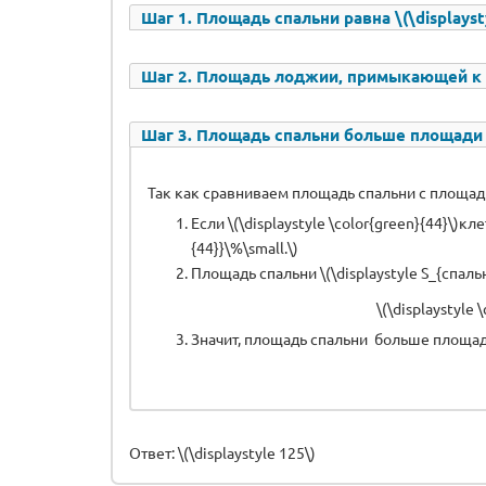
Шаг 1. Площадь спальни равна \(\displayst
Шаг 2. Площадь лоджии, примыкающей к спа
Шаг 3. Площадь спальни больше площади 
Так как сравниваем площадь спальни с площадь
Если \(\displaystyle \color{green}{44}\)кле
{44}}\%\small.\)
Площадь спальни \(\displaystyle S_{спаль
\(\displaystyle 
Значит, площадь спальни больше площа
Ответ: \(\displaystyle 125\)