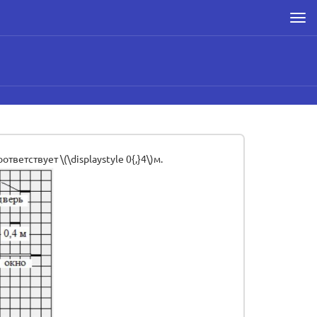
Men
етствует \(\displaystyle 0{,}4\)м.