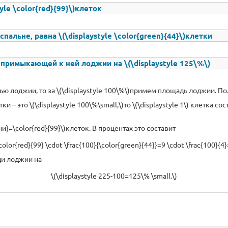
yle \color{red}{99}\)клеток
льне, равна \(\displaystyle \color{green}{44}\)клетки
примыкающей к ней лоджии на \(\displaystyle 125\%\)
ю лоджии, то за \(\displaystyle 100\%\)примем площадь лоджии. По
тки – это \(\displaystyle 100\%\small,\)то \(\displaystyle 1\) клетка сос
ни}=\color{red}{99}\)клеток. В процентах это составит
\color{red}{99} \cdot \frac{100}{\color{green}{44}}=9 \cdot \frac{100}{4
ди лоджии на
\(\displaystyle 225-100=125\% \small.\)