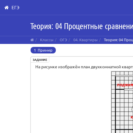
ЕГЭ
Skip
Теория: 04 Процентные сравнен
to
main
content
Классы
ОГЭ
04. Квартиры
Теория: 04 Про
1 Пример
ЗАДАНИЕ
На рисунке изображён план двухкомнатной квартир