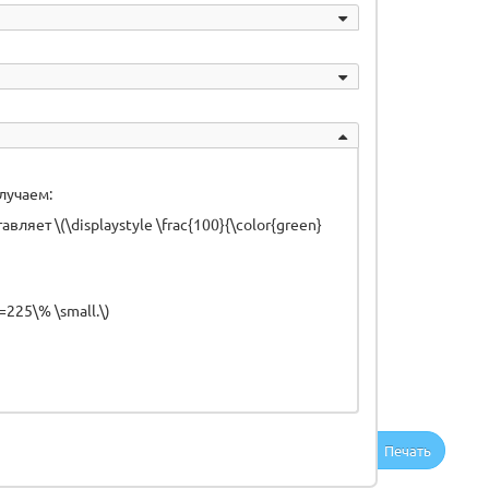
лучаем:
тавляет \(\displaystyle \frac{100}{\color{green}
}=225\% \small.\)
Печать