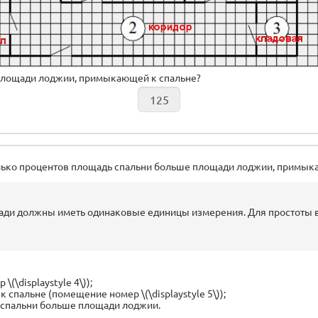
площади лоджии, примыкающей к спальне?
олько процентов площадь спальни больше площади лоджии, примык
ощади должны иметь одинаковые единицы измерения. Для простоты
\displaystyle 4\));
пальне (помещение номер \(\displaystyle 5\));
 спальни больше площади лоджии.