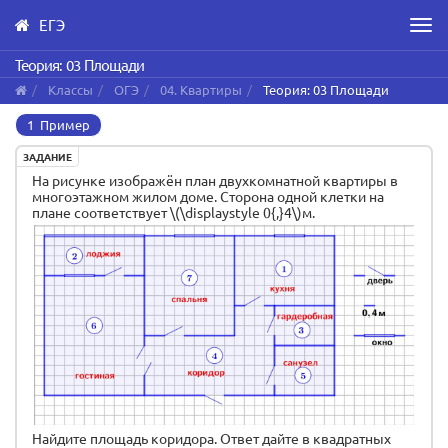
ЕГЭ
Men
Skip
Теория: 03 Площади
to
Классы
ОГЭ
04. Квартиры
Теория: 03 Площади
main
content
1 Пример
ЗАДАНИЕ
На рисунке изображён план двухкомнатной квартиры в
многоэтажном жилом доме. Сторона одной клетки на
плане соответствует \(\displaystyle 0{,}4\)м.
Найдите площадь коридора. Ответ дайте в квадратных