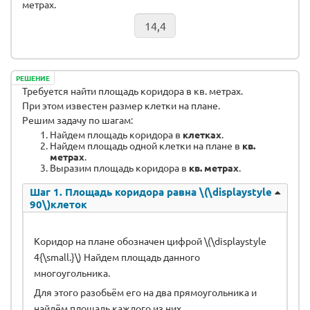
метрах.
РЕШЕНИЕ
Требуется найти площадь коридора в кв. метрах.
При этом известен размер клетки на плане.
Решим задачу по шагам:
Найдем площадь коридора в
клетках
.
Найдем площадь одной клетки на плане в
кв.
метрах
.
Выразим площадь коридора в
кв. метрах
.
Шаг 1. Площадь коридора равна \(\displaystyle
90\)клеток
Коридор на плане обозначен цифрой \(\displaystyle
4{\small.}\) Найдем площадь данного
многоугольника.
Для этого разобьём его на два прямоугольника и
найдём площадь каждого из них.