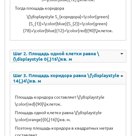
Тогда площадь коридора
\(\displaystyle S_{коридора}=\color{green}
{S_{1}}+\color{blue}{S_{2}}=\color{green}
{78}+\color{blue}{12}=\color{red}{90}\)клеток.
Шаг 2. Площадь одной клетки равна \
(\displaystyle 0{,}16\)кв. м
Шаг 3. Площадь коридора равна \(\displaystyle
14{,}4\)кв. м
Площадь коридора составляет \(\displaystyle
\color{red}{90}\)клеток.
Площадь одной клетки равна \(\displaystyle
\color{orange}{0{,}16}\)кв. м.
Поэтому площадь коридора в квадратных метрах
составляет