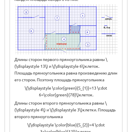
Длины сторон первого прямоугольника равны \
(\displaystyle 13\) и \(\displaystyle 6\)клеток.
Площадь прямоугольника равна произведению длин
его сторон. Поэтому площадь прямоугольника
\(\displaystyle \color{green}{S_{1}}=13 \cdot
6=\color{green}{78}\)клеток.
Длины сторон второго прямоугольника равны \
(\displaystyle 4\) и \(\displaystyle 3\)клетки. Площадь
второго прямоугольника
\(\displaystyle \color{blue}{S_{2}}=4 \cdot
3=\color{blue}{12}\)клеток.