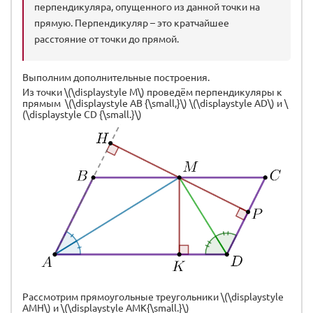
перпендикуляра, опущенного из данной точки на
прямую. Перпендикуляр – это кратчайшее
расстояние от точки до прямой.
Выполним дополнительные построения.
Из точки \(\displaystyle M\) проведём перпендикуляры к
прямым \(\displaystyle AB {\small,}\) \(\displaystyle AD\) и \
(\displaystyle CD {\small.}\)
\(
\(
\(
До
Рассмотрим прямоугольные треугольники \(\displaystyle
AMH\) и \(\displaystyle AMK{\small.}\)