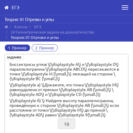
ЕГЭ
Men
Skip
Теория: 01 Отрезки и углы
to
Классы
ОГЭ
main
24 Геометрическая задача на доказательство
content
Теория: 01 Отрезки и углы
1 Пример
2 Пример
ЗАДАНИЕ
Биссектрисы углов \(\displaystyle A\) и \(\displaystyle D\)
параллелограмма \(\displaystyle ABCD\) пересекаются в
точке \(\displaystyle M {\small,}\) лежащей на стороне \
(\displaystyle BC {\small.}\)
\(\displaystyle a) \)Докажите, что точка \(\displaystyle M\)
равноудалена от прямых \(\displaystyle AB {\small,}\) \
(\displaystyle AD\) и \(\displaystyle CD {\small.}\)
\(\displaystyle б) \) Найдите высоту параллелограмма,
проведённую к стороне \(\displaystyle AB {\small,}\) если
расстояние от точки \(\displaystyle M\) до прямой \
(\displaystyle AD\) равно \(\displaystyle 9{\small.}\)