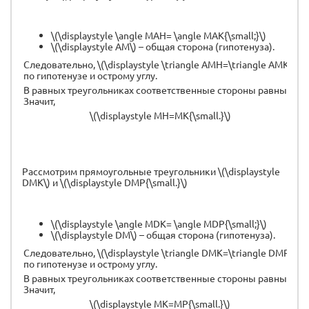
\(\displaystyle \angle MAH= \angle MAK{\small;}\)
\(\displaystyle AM\) – общая сторона (гипотенуза).
Следовательно, \(\displaystyle \triangle AMH=\triangle AMK\)
по гипотенузе и острому углу.
В равных треугольниках соответственные стороны равны.
Значит,
\(\displaystyle MH=MK{\small.}\)
Рассмотрим прямоугольные треугольники \(\displaystyle
DMK\) и \(\displaystyle DMP{\small.}\)
\(\displaystyle \angle MDK= \angle MDP{\small;}\)
\(\displaystyle DM\) – общая сторона (гипотенуза).
Следовательно, \(\displaystyle \triangle DMK=\triangle DMP\)
по гипотенузе и острому углу.
В равных треугольниках соответственные стороны равны.
Значит,
\(\displaystyle MK=MP{\small.}\)