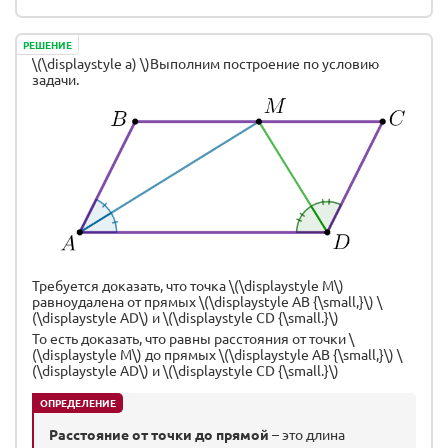
РЕШЕНИЕ
\(\displaystyle a) \)Выполним построение по условию
задачи.
\(
\(
A{
\(
D{
То
BC
Требуется доказать, что точка \(\displaystyle M\)
равноудалена от прямых \(\displaystyle AB {\small,}\) \
(\displaystyle AD\) и \(\displaystyle CD {\small.}\)
То есть доказать, что равны расстояния от точки \
(\displaystyle M\) до прямых \(\displaystyle AB {\small,}\) \
(\displaystyle AD\) и \(\displaystyle CD {\small.}\)
ОПРЕДЕЛЕНИЕ
Расстояние от точки до прямой
– это длина