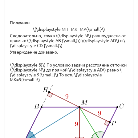
Получили
\(\displaystyle MH=MK=MP{\small.}\)
Следовательно, точка \(\displaystyle M\) равноудалена от
прямых \(\displaystyle AB {\small,}\) \(\displaystyle AD\) и \
(\displaystyle CD {\small.}\)
Утверждение доказано.
\(\displaystyle б)\) По условию задачи расстояние от точки
\(\displaystyle M\) до прямой \(\displaystyle AD\) равно \
(\displaystyle 9{\small.}\) То есть \(\displaystyle
MK=9{\small.}\)
Вы
пр
р
AB
пе
Та