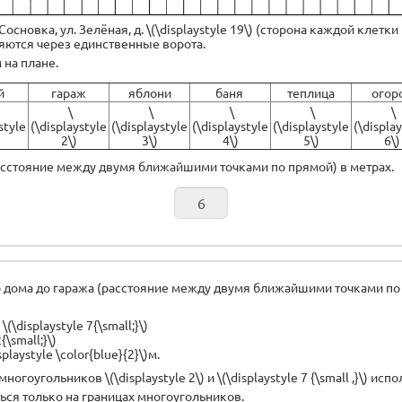
сновка, ул. Зелёная, д. \(\displaystyle 19\) (сторона каждой клетки н
яются через единственные ворота.
 на плане.
й
гараж
яблони
баня
теплица
огор
\
\
\
\
\
style
(\displaystyle
(\displaystyle
(\displaystyle
(\displaystyle
(\displa
2\)
3\)
4\)
5\)
6\)
расстояние между двумя ближайшими точками по прямой) в метрах.
о дома до гаража (расстояние между двумя ближайшими точками по 
\displaystyle 7{\small;}\)
\small;}\)
laystyle \color{blue}{2}\)м.
гольников \(\displaystyle 2\) и \(\displaystyle 7 {\small ,}\) испо
ься только на границах многоугольников.