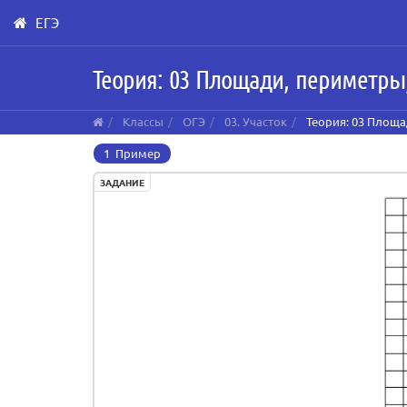
ЕГЭ
Skip
Теория: 03 Площади, периметры
to
main
content
Классы
ОГЭ
03. Участок
Теория: 03 Площа
1 Пример
ЗАДАНИЕ