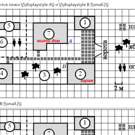
чки \(\displaystyle A\) и \(\displaystyle B {\small.}\)
 {\small.}\)