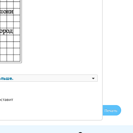
ольше.
оставит
Печать