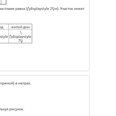
а плане равна \(\displaystyle 2\)м). Участок имеет
од
жилой дом
\
ystyle
(\displaystyle
7\)
прямой) в метрах.
льзуя рисунок.