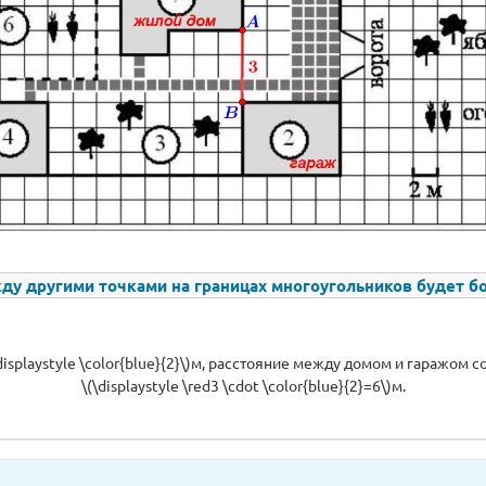
ду другими точками на границах многоугольников будет б
displaystyle \color{blue}{2}\)м, расстояние между домом и гаражом с
\(\displaystyle \red3 \cdot \color{blue}{2}=6\)м.