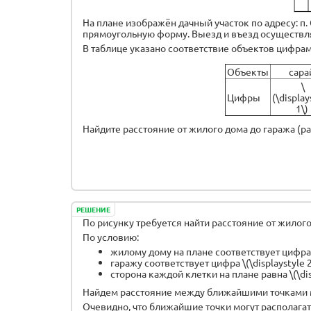
На плане изображён дачный участок по адресу: п. Со
прямоугольную форму. Выезд и въезд осуществл
В таблице указано соответствие объектов цифрам
Объекты
сара
\
Цифры
(\display
1\)
Найдите расстояние от жилого дома до гаража (
РЕШЕНИЕ
По рисунку требуется найти расстояние от жилог
По условию:
жилому дому на плане соответствует цифра \(
гаражу соответствует цифра \(\displaystyle 2{
сторона каждой клетки на плане равна \(\disp
Найдем расстояние между ближайшими точками многоу
Очевидно, что ближайшие точки могут располагат