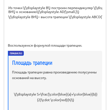
Из точки \(\displaystyle B\) построим перпендикуляр \(\displays
BH\) к основанию\(\displaystyle AD{\small.}\)
\(\displaystyle BH\)– высота трапеции \(\displaystyle ABCD{\small
Воспользуемся формулой площади трапеции.
ПРАВИЛО
Площадь трапеции
Площадь трапеции равна произведению полусуммы
оснований на высоту.
\(\displaystyle S=\frac{\color{blue}{a}+\color{blue}{b}}
{2}\cdot \color{red}{h}\)