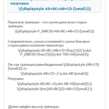
получаем:
\(\displaystyle AD+BC=AB+CD {\small.}\)
Периметр трапеции – это сумма длин всех сторон
трапеции.
\(\displaystyle P_{ABCD}=AD+BC+AB+CD {\small.}\)
Следовательно, сумма оснований и сумма боковых
сторон равна половине периметра:
\(\displaystyle AD+BC=AB+CD=\frac{1}{2} \cdot
P_{ABCD}=\frac{1}{2}\cdot 100=50{\small.}\)
Так как трапеция равнобедренная \(\displaystyle (AB=CD)
{\small,}\) то
\(\displaystyle AB+CD =2 \cdot AB {\small.}\)
Получаем
\(\displaystyle AD+BC=2\cdot AB=50{\small;}\\ \)
\(\displaystyle \frac{AD+BC}{2}=AB=25{\small.} \)
Далее найдём высоту трапеции.