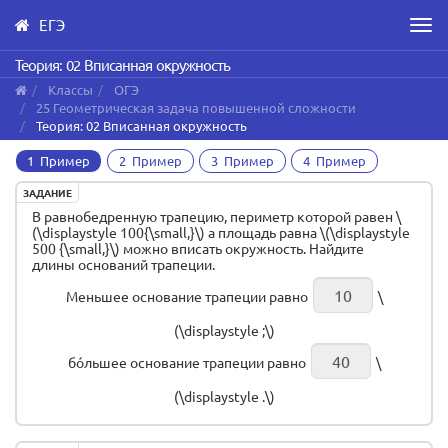
ЕГЭ
Men
Skip
Теория: 02 Вписанная окружность
to
Классы
ОГЭ
main
25 Геометрическая задача повышенной сложности
content
Теория: 02 Вписанная окружность
1 Пример
2 Пример
3 Пример
4 Пример
ЗАДАНИЕ
В равнобедренную трапецию, периметр которой равен \
(\displaystyle 100{\small,}\) а площадь равна \(\displaystyle
500 {\small,}\) можно вписать окружность. Найдите
длины оснований трапеции.
Меньшее основание трапеции равно
\
(\displaystyle ;\)
бóльшее основание трапеции равно
\
(\displaystyle .\)