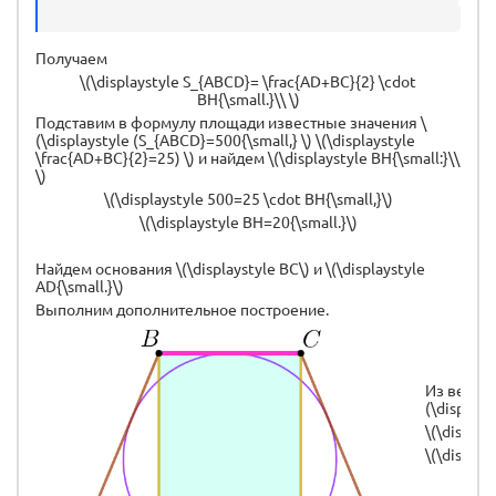
Получаем
\(\displaystyle S_{ABCD}= \frac{AD+BC}{2} \cdot
BH{\small.}\\ \)
Подставим в формулу площади известные значения \
(\displaystyle (S_{ABCD}=500{\small,} \) \(\displaystyle
\frac{AD+BC}{2}=25) \) и найдем \(\displaystyle BH{\small:}\\
\)
\(\displaystyle 500=25 \cdot BH{\small,}\)
\(\displaystyle BH=20{\small.}\)
Найдем основания \(\displaystyle BC\) и \(\displaystyle
AD{\small.}\)
Выполним дополнительное построение.
Из вершин
(\displays
\(\displa
\(\displa