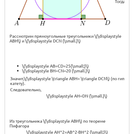
Тогда
Рассмотрим прямоугольные треугольники \(\displaystyle
ABH\) и \(\displaystyle DCN {\small.}\)
\(\displaystyle AB=CD=25{\small;}\)
\(\displaystyle BH=CN=20 {\small.}\)
Значит,\(\displaystyle \triangle ABH= \triangle DCN\) (по гипотен
катету).
Следовательно,
\(\displaystyle AH=DN {\small.}\)
Из треугольника \(\displaystyle ABH\) по теореме
Пифагора
\(\displaystyle AH^2=AB^2-BH^2 {\small;}\)