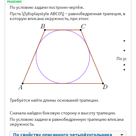
РЕШЕНИЕ
По условию задачи построим чертёж.
Пусть \(\displaystyle ABCD\) – равнобедренная трапеция, в
которую вписана окружность, при этом:
\(\
тра
\(\
По услов
\(\
\(\
Требуется найти длины оснований трапеции.
Сначала найдем боковую сторону и высоту трапеции.
По условию задачи в равнобедренную трапецию вписана
окружность.
По свойству описанного четырёхугольника