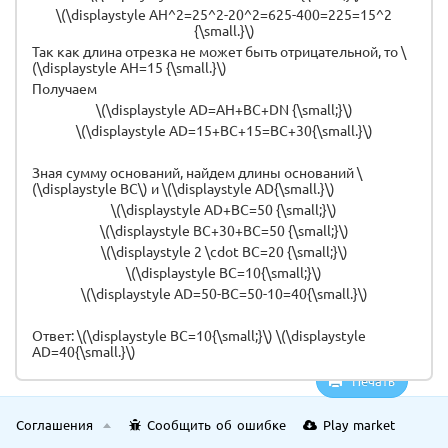
\(\displaystyle AH^2=25^2-20^2=625-400=225=15^2
{\small.}\)
Так как длина отрезка не может быть отрицательной, то \
(\displaystyle AH=15 {\small.}\)
Получаем
\(\displaystyle AD=AH+BC+DN {\small;}\)
\(\displaystyle AD=15+BC+15=BC+30{\small.}\)
Зная сумму оснований, найдем длины оснований \
(\displaystyle BC\) и \(\displaystyle AD{\small.}\)
\(\displaystyle AD+BC=50 {\small;}\)
\(\displaystyle BC+30+BC=50 {\small;}\)
\(\displaystyle 2 \cdot BC=20 {\small;}\)
\(\displaystyle BC=10{\small;}\)
\(\displaystyle AD=50-BC=50-10=40{\small.}\)
Ответ: \(\displaystyle BC=10{\small;}\) \(\displaystyle
AD=40{\small.}\)
Печать
Соглашения
Сообщить об ошибке
Play market