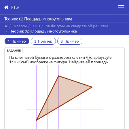
ЕГЭ
Men
Skip
Теория: 02 Площадь многоугольника
to
Классы
ОГЭ
18 Фигуры на квадратной решётке
main
Теория: 02 Площадь многоугольника
content
1 Пример
2 Пример
3 Пример
ЗАДАНИЕ
На клетчатой бумаге с размером клетки \(\displaystyle
1см×1см\) изображена фигура. Найдите её площадь.