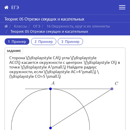
ЕГЭ
Men
Skip
Теория: 05 Отрезки секущих и касательных
to
Классы
ОГЭ
16 Окружность, круг и их элементы
main
Теория: 05 Отрезки секущих и касательных
content
1 Пример
2 Пример
3 Пример
ЗАДАНИЕ
Сторона \(\displaystyle CA\) угла \(\displaystyle
ACO\) касается окружности с центром \(\displaystyle O\) в
точке \(\displaystyle A \small.\) Найдите радиус
окружности, если \(\displaystyle AC=4 \small,\) \
(\displaystyle CO=5 \small.\)