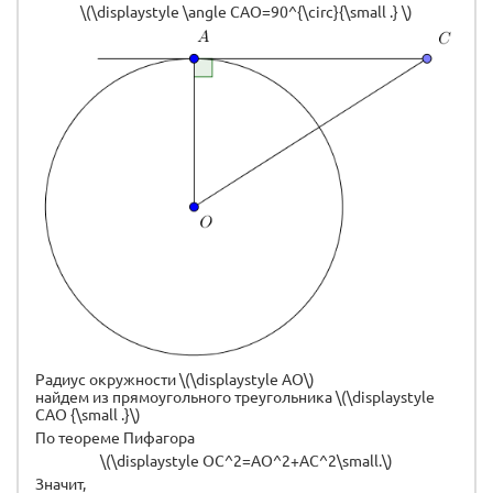
\(\displaystyle \angle CAO=90^{\circ}{\small .} \)
Радиус окружности \(\displaystyle AO\)
найдем из прямоугольного треугольника \(\displaystyle
CAO {\small .}\)
По теореме Пифагора
\(\displaystyle OC^2=AO^2+AC^2\small.\)
Значит,