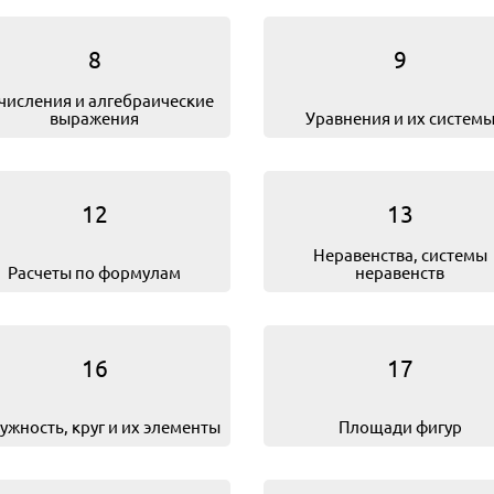
8
9
числения и алгебраические
выражения
Уравнения и их систем
12
13
Не­ра­вен­ства, системы
Расчеты по формулам
неравенств
16
17
ужность, круг и их элементы
Площади фигур