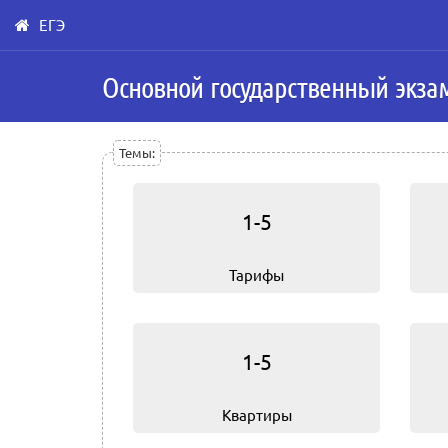
ЕГЭ
Skip
Основной государственный экза
to
main
content
Темы:
1-5
Тарифы
1-5
Квартиры