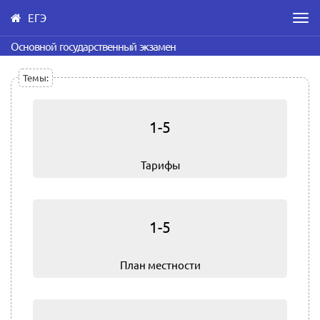
ЕГЭ
Men
Skip
Основной государственный экзамен
to
main
Темы:
content
1-5
Тарифы
1-5
План местности