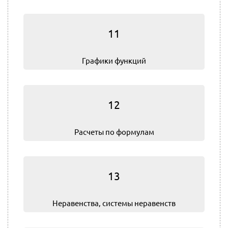
11
Графики функций
12
Расчеты по формулам
13
Не­ра­вен­ства, системы неравенств