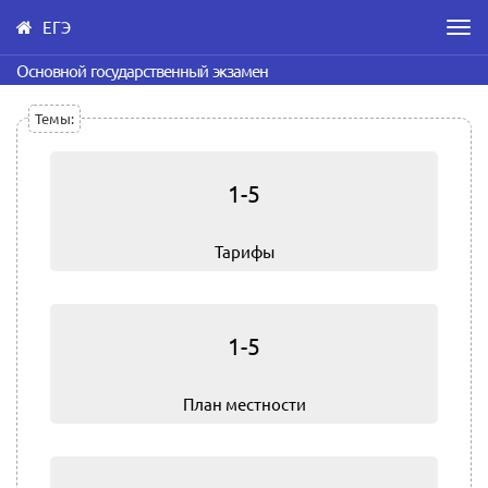
ЕГЭ
Men
Skip
Основной государственный экзамен
to
main
Темы:
content
1-5
Тарифы
1-5
План местности