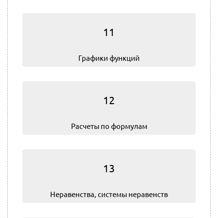
11
Графики функций
12
Расчеты по формулам
13
Не­ра­вен­ства, системы неравенств