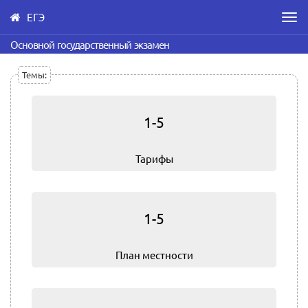
ЕГЭ
Men
Skip
Основной государственный экзамен
to
main
Темы:
content
1-5
Тарифы
1-5
План местности