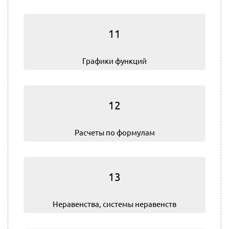
11
Графики функций
12
Расчеты по формулам
13
Не­ра­вен­ства, системы неравенств