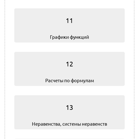
11
Графики функций
12
Расчеты по формулам
13
Не­ра­вен­ства, системы неравенств