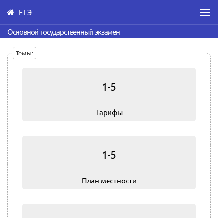
ЕГЭ
Men
Skip
Основной государственный экзамен
to
main
Темы:
content
1-5
Тарифы
1-5
План местности