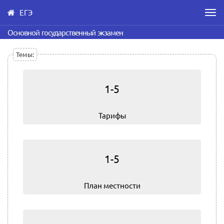
ЕГЭ
Men
Skip
Основной государственный экзамен
to
main
Темы:
content
1-5
Тарифы
1-5
План местности