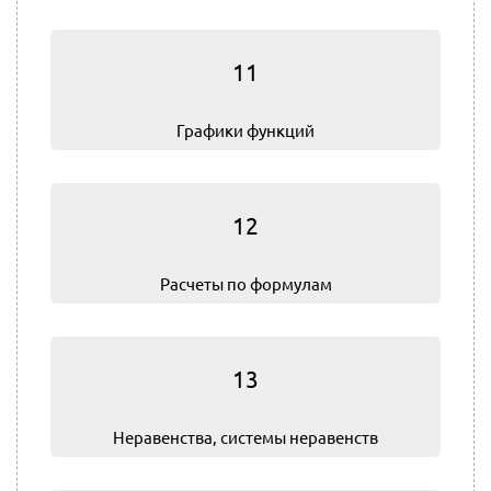
11
Графики функций
12
Расчеты по формулам
13
Не­ра­вен­ства, системы неравенств